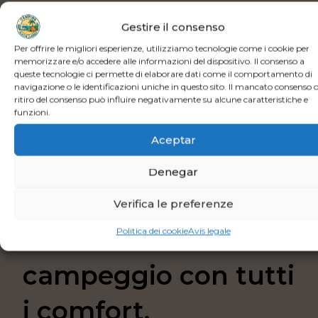
Gestire il consenso
Per offrire le migliori esperienze, utilizziamo tecnologie come i cookie per
memorizzare e/o accedere alle informazioni del dispositivo. Il consenso a
queste tecnologie ci permette di elaborare dati come il comportamento di
navigazione o le identificazioni uniche in questo sito. Il mancato consenso o 
ritiro del consenso può influire negativamente su alcune caratteristiche e
funzioni.
Aceptar
Denegar
Verifica le preferenze
Goditi l’essenza del
Politica dei cookie
Avís legale
campeggio con tutti
i comfort.