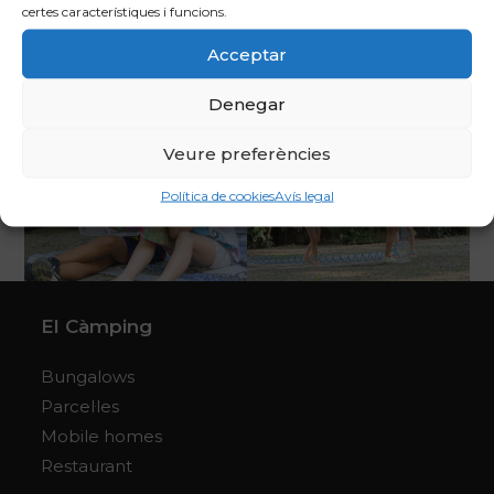
certes característiques i funcions.
Acceptar
Denegar
Veure preferències
Política de cookies
Avís legal
El Càmping
Bungalows
Parcel·les
Mobile homes
Restaurant