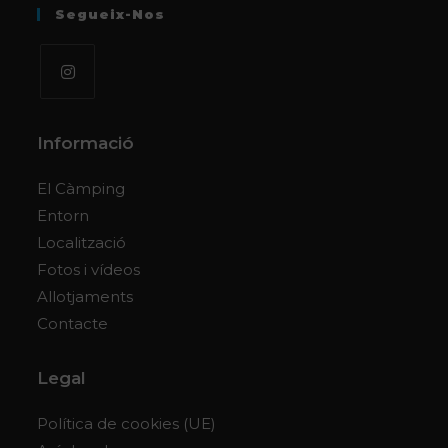
Segueix-Nos
S'obre
en
Informació
una
pestanya
El Càmping
nova
Entorn
Localització
Fotos i vídeos
Allotjaments
Contacte
Legal
Política de cookies (UE)