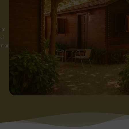
ia:
uí
utar