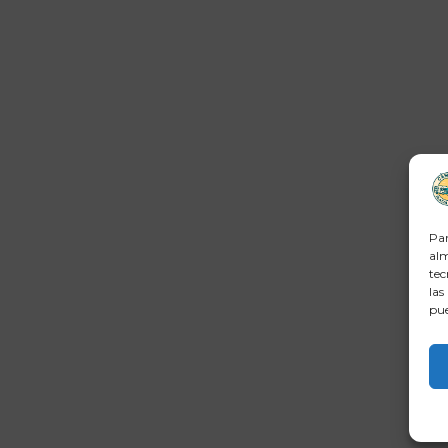
Par
alm
tec
las
pue